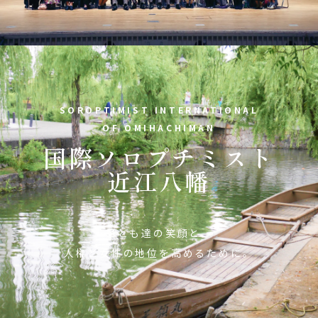
SOROPTIMIST INTERNATIONAL
OF OMIHACHIMAN
国際ソロプチミスト
近江八幡
子ども達の笑顔と、
人権と女性の地位を高めるために。